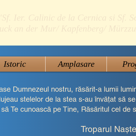
f. Ier. Calinic de la Cernica si Sf. S
ruck an der Mur/ Kapfenberg/ Mürzzu
Istoric
Amplasare
Pro
ase Dumnezeul nostru, răsărit-a lumii lumin
lujeau stelelor de la stea s-au învăţat să se
şi să Te cunoască pe Tine, Răsăritul cel de
Troparul Naşte