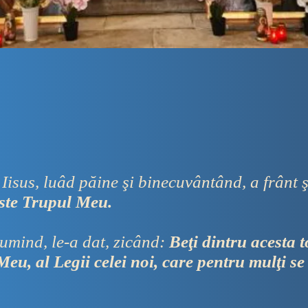
isus, luâd păine şi binecuvântând, a frânt şi
este Trupul Meu.
umind, le-a dat, zicând:
Beţi dintru acesta to
eu, al Legii celei noi, care pentru mulţi se