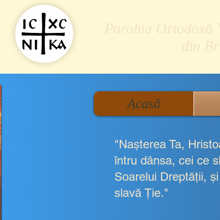
Parohia Ortodoxă "S
din B
Acasă
"Naşterea Ta, Hristo
întru dânsa, cei ce s
Soarelui Dreptăţii, 
slavă Ţie."