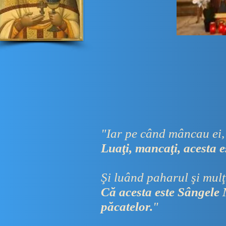
"Iar pe când mâncau ei, I
Luaţi, mancaţi, acesta 
Şi luând paharul şi mulţ
Că acesta este Sângele M
păcatelor.
"