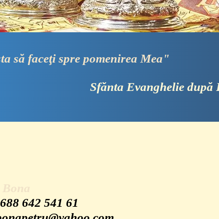
i spre pomenirea Mea"
Sfănta Evanghelie după
u Bona
 688 642 541 61
bonapetru@yahoo.com