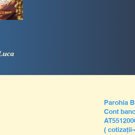
 Luca
Parohia B
Cont banc
AT551200
( cotizaţii