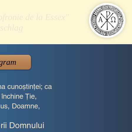
ofronie de la Essex"
schlag
gram
a cunoştinţei; ca
 închine Ţie,
 sus, Doamne,
rii Domnului