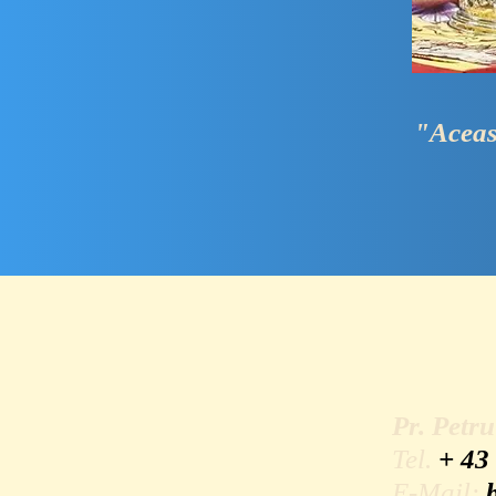
"Aceasta să faceţ
Pr. Petr
Tel.
+ 43
E-Mail: