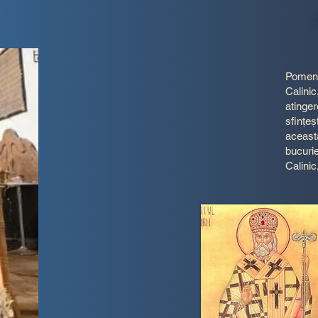
" C
Pomeni
Calinic
atinger
sfințeș
aceasta
bucurie
Calinic
Calin