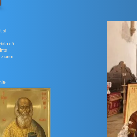
t şi
viaţa să
inte
ă zicem
fronie