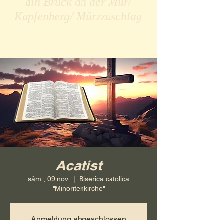
din Bruck an der Mur/
Kapfenberg/ Mürzzuschlag
Acatist
sâm., 09 nov.
  |  
Biserica catolica
"Minoritenkirche"
Anmeldung abgeschlossen