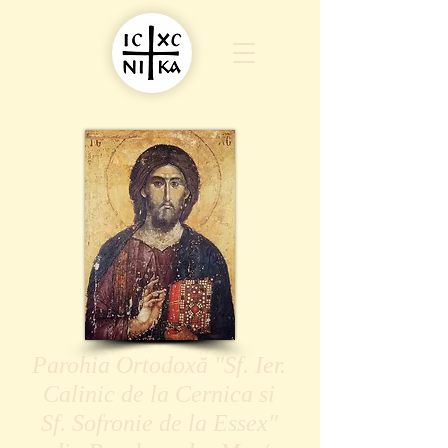
Parohia Ortodoxă "Sf. Ier.
Calinic de la Cernica si
Sf. Sofronie de la Essex"