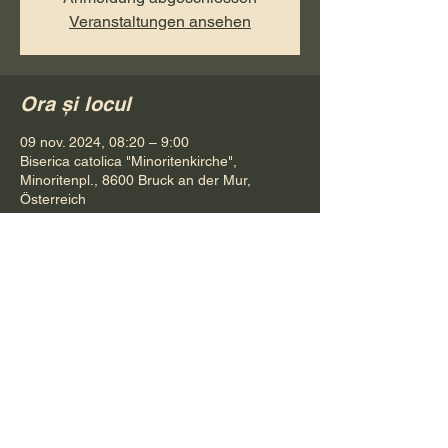
Veranstaltungen ansehen
Ora și locul
09 nov. 2024, 08:20 – 9:00
Biserica catolica "Minoritenkirche",
Minoritenpl., 8600 Bruck an der Mur,
Österreich
Distribuie evenimentul
Pr. Petru Bona
Tel.
+ 43 688 642 541 61