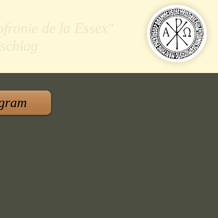
ofronie de la Essex"
schlag
gram