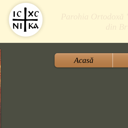
Parohia Ortodoxă "S
din B
Acasă