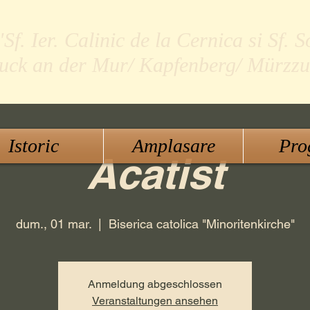
f. Ier. Calinic de la Cernica si Sf. S
ruck an der Mur/ Kapfenberg/ Mürzzu
Istoric
Amplasare
Pro
Acatist
dum., 01 mar.
  |  
Biserica catolica "Minoritenkirche"
Anmeldung abgeschlossen
Veranstaltungen ansehen