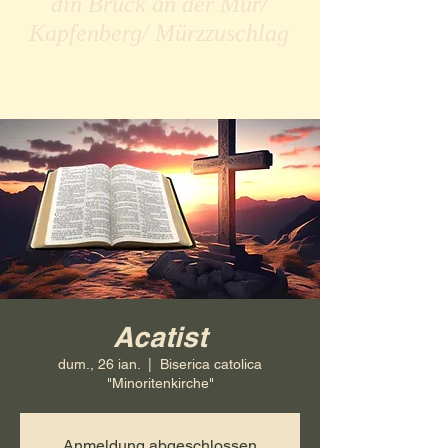
din Bruck an der Mur/
Kapfenberg/ Mürzzuschlag
Acatist
dum., 26 ian.
  |  
Biserica catolica
"Minoritenkirche"
Anmeldung abgeschlossen