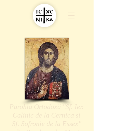
Parohia Ortodoxă "Sf. Ier.
Calinic de la Cernica si
Sf. Sofronie de la Essex"