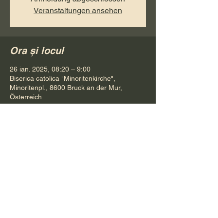
Veranstaltungen ansehen
Ora și locul
26 ian. 2025, 08:20 – 9:00
Biserica catolica "Minoritenkirche",
Minoritenpl., 8600 Bruck an der Mur,
Österreich
Distribuie evenimentul
Pr. Petru Bona
Tel.
+ 43 688 642 541 61