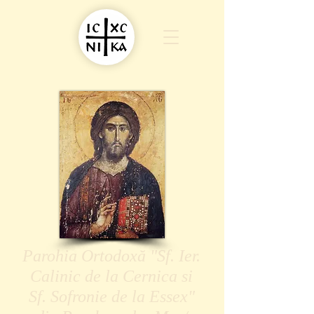
Parohia Ortodoxă "Sf. Ier.
Calinic de la Cernica si
Sf. Sofronie de la Essex"