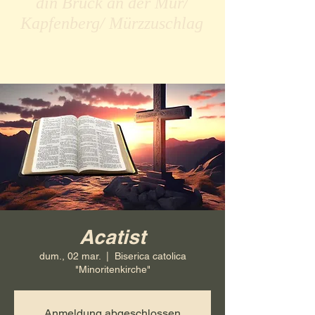
din Bruck an der Mur/
Kapfenberg/ Mürzzuschlag
Acatist
dum., 02 mar.
  |  
Biserica catolica
"Minoritenkirche"
Anmeldung abgeschlossen