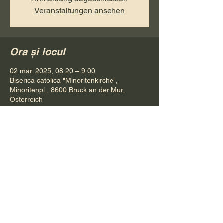
Veranstaltungen ansehen
Ora și locul
02 mar. 2025, 08:20 – 9:00
Biserica catolica "Minoritenkirche",
Minoritenpl., 8600 Bruck an der Mur,
Österreich
Distribuie evenimentul
Pr. Petru Bona
Tel.
+ 43 688 642 541 61