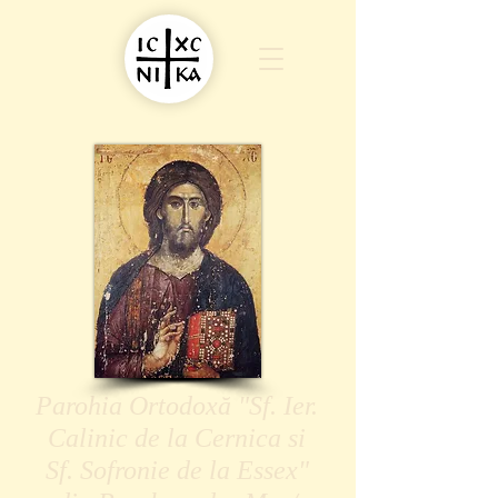
Parohia Ortodoxă "Sf. Ier.
Calinic de la Cernica si
Sf. Sofronie de la Essex"