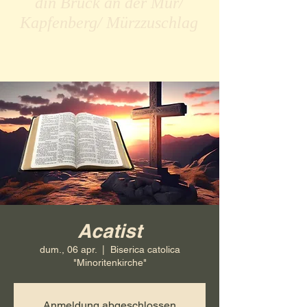
din Bruck an der Mur/
Kapfenberg/ Mürzzuschlag
Acatist
dum., 06 apr.
  |  
Biserica catolica
"Minoritenkirche"
Anmeldung abgeschlossen