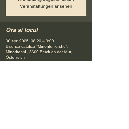
Veranstaltungen ansehen
Ora și locul
06 apr. 2025, 08:20 – 9:00
Biserica catolica "Minoritenkirche",
Minoritenpl., 8600 Bruck an der Mur,
Österreich
Distribuie evenimentul
Pr. Petru Bona
Tel.
+ 43 688 642 541 61