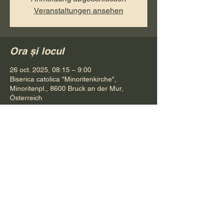
Veranstaltungen ansehen
Ora și locul
26 oct. 2025, 08:15 – 9:00
Biserica catolica "Minoritenkirche",
Minoritenpl., 8600 Bruck an der Mur,
Österreich
Distribuie evenimentul
Pr. Petru Bona
Tel.
+ 43 688 642 541 61