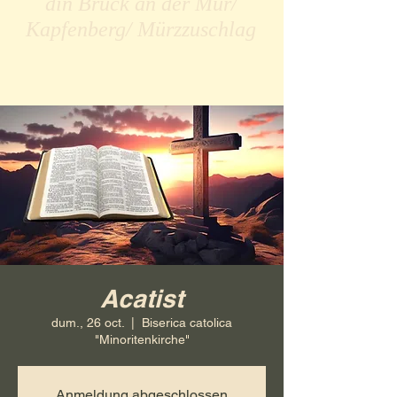
din Bruck an der Mur/
Kapfenberg/ Mürzzuschlag
Acatist
dum., 26 oct.
  |  
Biserica catolica
"Minoritenkirche"
Anmeldung abgeschlossen