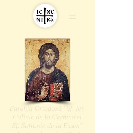
Parohia Ortodoxă "Sf. Ier.
Calinic de la Cernica si
Sf. Sofronie de la Essex"