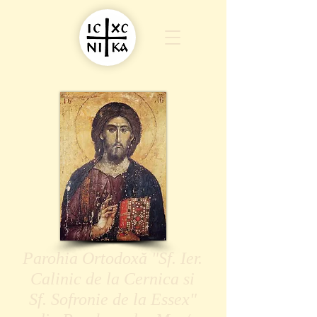
Parohia Ortodoxă "Sf. Ier.
Calinic de la Cernica si
Sf. Sofronie de la Essex"