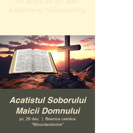
din Bruck an der Mur/
Kapfenberg/ Mürzzuschlag
Acatistul Soborului
Maicii Domnului
joi, 26 dec.
  |  
Biserica catolica
"Minoritenkirche"