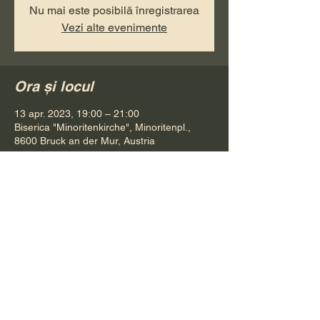
Nu mai este posibilă înregistrarea
Vezi alte evenimente
Ora și locul
13 apr. 2023, 19:00 – 21:00
Biserica "Minoritenkirche", Minoritenpl.,
8600 Bruck an der Mur, Austria
Distribuie evenimentul
Pr. Petru Bona
Tel.
+ 43 688 642 541 61