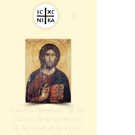
Parohia Ortodoxă "Sf. Ier.
Calinic de la Cernica si
Sf. Sofronie de la Essex"