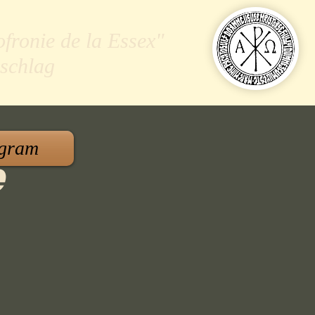
ofronie de la Essex"
schlag
gram
e