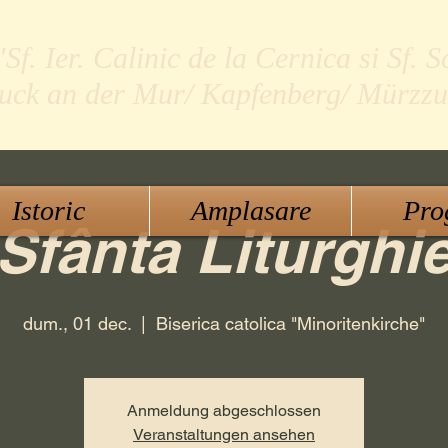
f. Ier. Calinic de la Cernica si Sf. S
ruck an der Mur/ Kapfenberg/ Mürzzu
Istoric
Amplasare
Pro
Sfânta Liturghi
dum., 01 dec.
  |  
Biserica catolica "Minoritenkirche"
Anmeldung abgeschlossen
Veranstaltungen ansehen