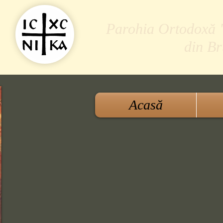
Parohia Ortodoxă "S
din B
Acasă