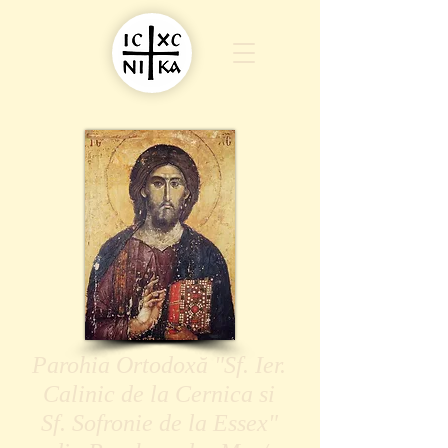
Parohia Ortodoxă "Sf. Ier.
Calinic de la Cernica si
Sf. Sofronie de la Essex"