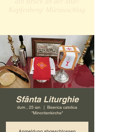
din Bruck an der Mur/
Kapfenberg/ Mürzzuschlag
Sfânta Liturghie
dum., 25 ian.
  |  
Biserica catolica
"Minoritenkirche"
Anmeldung abgeschlossen