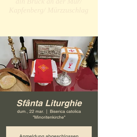
din Bruck an der Mur/
Kapfenberg/ Mürzzuschlag
Sfânta Liturghie
dum., 22 mar.
  |  
Biserica catolica
"Minoritenkirche"
Anmeldung abgeschlossen