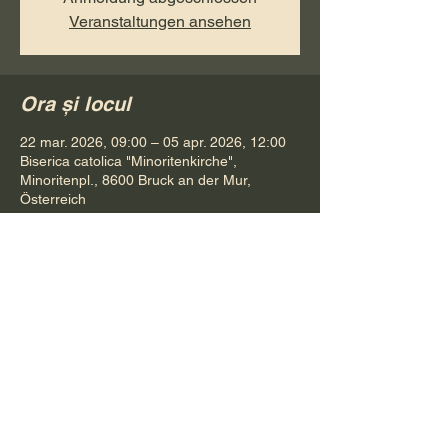
Veranstaltungen ansehen
Ora și locul
22 mar. 2026, 09:00 – 05 apr. 2026, 12:00
Biserica catolica "Minoritenkirche",
Minoritenpl., 8600 Bruck an der Mur,
Österreich
Distribuie evenimentul
Pr. Petru Bona
Tel.
+ 43 688 642 541 61