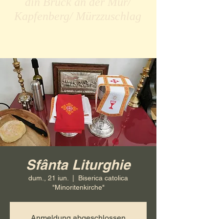
din Bruck an der Mur/
Kapfenberg/ Mürzzuschlag
Sfânta Liturghie
dum., 21 iun.
  |  
Biserica catolica
"Minoritenkirche"
Anmeldung abgeschlossen