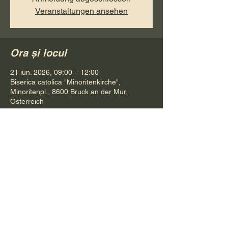
Veranstaltungen ansehen
Ora și locul
21 iun. 2026, 09:00 – 12:00
Biserica catolica "Minoritenkirche",
Minoritenpl., 8600 Bruck an der Mur,
Österreich
Distribuie evenimentul
Pr. Petru Bona
Tel.
+ 43 688 642 541 61