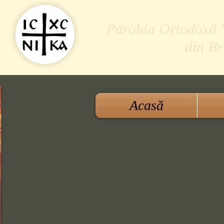
Parohia Ortodoxă "S
din B
Acasă