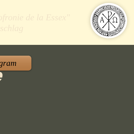
ofronie de la Essex"
schlag
gram
e