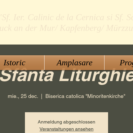
f. Ier. Calinic de la Cernica si Sf. S
ruck an der Mur/ Kapfenberg/ Mürzzu
Istoric
Amplasare
Pro
Sfânta Liturghi
mie., 25 dec.
  |  
Biserica catolica "Minoritenkirche"
Anmeldung abgeschlossen
Veranstaltungen ansehen