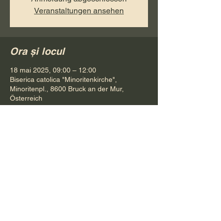
Veranstaltungen ansehen
Ora și locul
18 mai 2025, 09:00 – 12:00
Biserica catolica "Minoritenkirche",
Minoritenpl., 8600 Bruck an der Mur,
Österreich
Distribuie evenimentul
Pr. Petru Bona
Tel.
+ 43 688 642 541 61