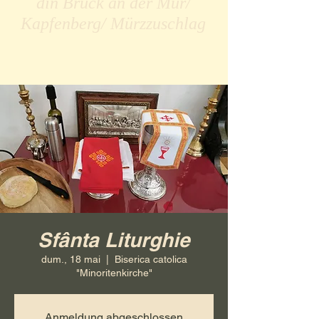
din Bruck an der Mur/
Kapfenberg/ Mürzzuschlag
Sfânta Liturghie
dum., 18 mai
  |  
Biserica catolica
"Minoritenkirche"
Anmeldung abgeschlossen