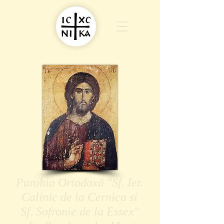
Parohia Ortodoxă "Sf. Ier.
Calinic de la Cernica si
Sf. Sofronie de la Essex"