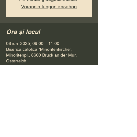
Veranstaltungen ansehen
Ora și locul
08 iun. 2025, 09:00 – 11:00
Biserica catolica "Minoritenkirche",
Minoritenpl., 8600 Bruck an der Mur,
Österreich
Distribuie evenimentul
Pr. Petru Bona
Tel.
+ 43 688 642 541 61