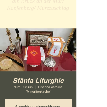
din Bruck an der Mur/
Kapfenberg/ Mürzzuschlag
Sfânta Liturghie
dum., 08 iun.
  |  
Biserica catolica
"Minoritenkirche"
Anmeldung abgeschlossen