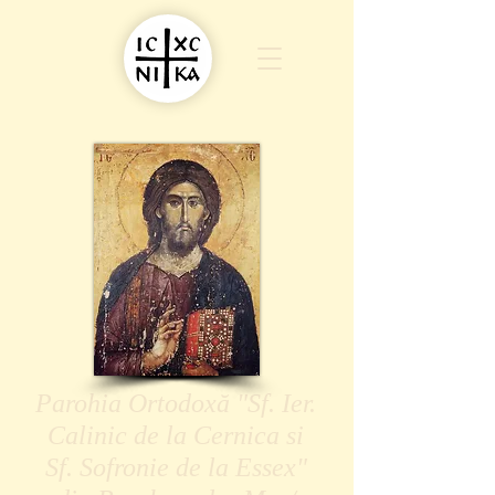
Parohia Ortodoxă "Sf. Ier.
Calinic de la Cernica si
Sf. Sofronie de la Essex"