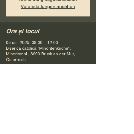
Veranstaltungen ansehen
Ora și locul
05 oct. 2025, 09:00 – 12:00
Biserica catolica "Minoritenkirche",
Minoritenpl., 8600 Bruck an der Mur,
Österreich
Distribuie evenimentul
Pr. Petru Bona
Tel.
+ 43 688 642 541 61