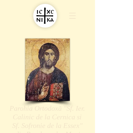
Parohia Ortodoxă "Sf. Ier.
Calinic de la Cernica si
Sf. Sofronie de la Essex"