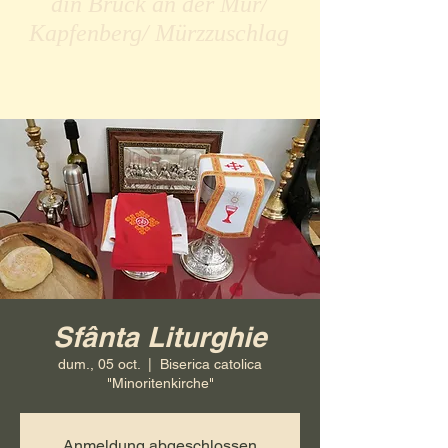
din Bruck an der Mur/
Kapfenberg/ Mürzzuschlag
Sfânta Liturghie
dum., 05 oct.
  |  
Biserica catolica
"Minoritenkirche"
Anmeldung abgeschlossen