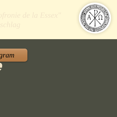
ofronie de la Essex"
schlag
gram
e