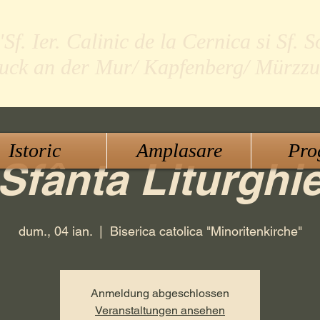
f. Ier. Calinic de la Cernica si Sf. S
ruck an der Mur/ Kapfenberg/ Mürzzu
Istoric
Amplasare
Pro
Sfânta Liturghi
dum., 04 ian.
  |  
Biserica catolica "Minoritenkirche"
Anmeldung abgeschlossen
Veranstaltungen ansehen