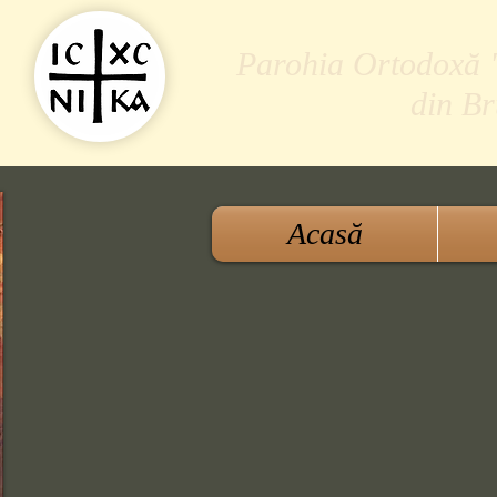
Parohia Ortodoxă "S
din B
Acasă