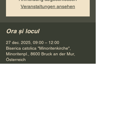
Veranstaltungen ansehen
Ora și locul
27 dec. 2025, 09:00 – 12:00
Biserica catolica "Minoritenkirche",
Minoritenpl., 8600 Bruck an der Mur,
Österreich
Distribuie evenimentul
Pr. Petru Bona
Tel.
+ 43 688 642 541 61