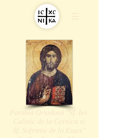
Parohia Ortodoxă "Sf. Ier.
Calinic de la Cernica si
Sf. Sofronie de la Essex"