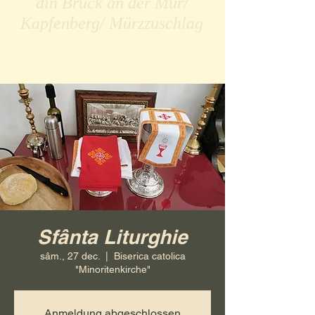
din Bruck an der Mur/
Kapfenberg/ Mürzzuschlag
Sfânta Liturghie
sâm., 27 dec.
  |  
Biserica catolica
"Minoritenkirche"
Anmeldung abgeschlossen