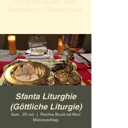
din Bruck an der Mur/
Kapfenberg/ Mürzzuschlag
Sfanta Liturghie
(Göttliche Liturgie)
dum., 25 oct.
  |  
Parohia Bruck ad Mur/
Mürzzuschlag