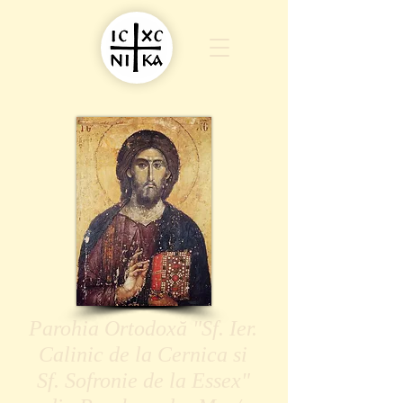
Parohia Ortodoxă "Sf. Ier.
Calinic de la Cernica si
Sf. Sofronie de la Essex"