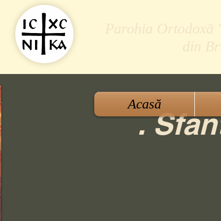
Parohia Ortodoxă "S
din B
Acasă
. Sfan