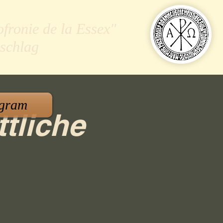
ofronie de la Essex"
schlag
gram
ttliche