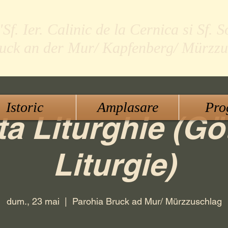
f. Ier. Calinic de la Cernica si Sf. S
ruck an der Mur/ Kapfenberg/ Mürzzu
Istoric
Amplasare
Pro
ta Liturghie (Gö
Liturgie)
dum., 23 mai
  |  
Parohia Bruck ad Mur/ Mürzzuschlag