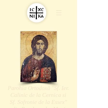
Parohia Ortodoxă "Sf. Ier.
Calinic de la Cernica si
Sf. Sofronie de la Essex"