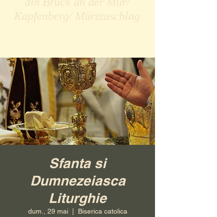
din Bruck an der Mur/
Kapfenberg/ Mürzzuschlag
Sfanta si
Dumnezeiasca
Liturghie
dum., 29 mai
  |  
Biserica catolica