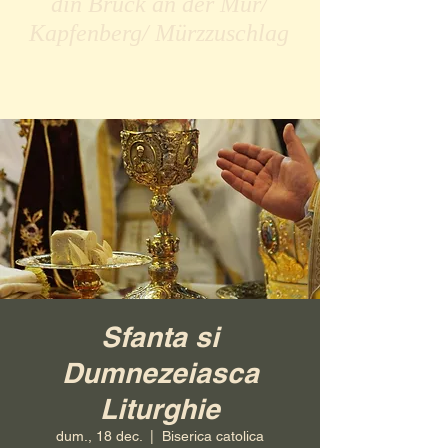
din Bruck an der Mur/
Kapfenberg/ Mürzzuschlag
Sfanta si
Dumnezeiasca
Liturghie
dum., 18 dec.
  |  
Biserica catolica