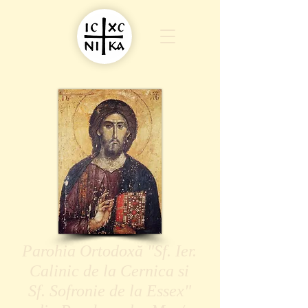
Parohia Ortodoxă "Sf. Ier.
Calinic de la Cernica si
Sf. Sofronie de la Essex"