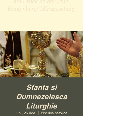
din Bruck an der Mur/
Kapfenberg/ Mürzzuschlag
Sfanta si
Dumnezeiasca
Liturghie
lun., 26 dec.
  |  
Biserica catolica