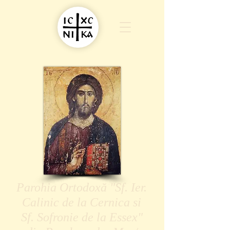
Parohia Ortodoxă "Sf. Ier.
Calinic de la Cernica si
Sf. Sofronie de la Essex"