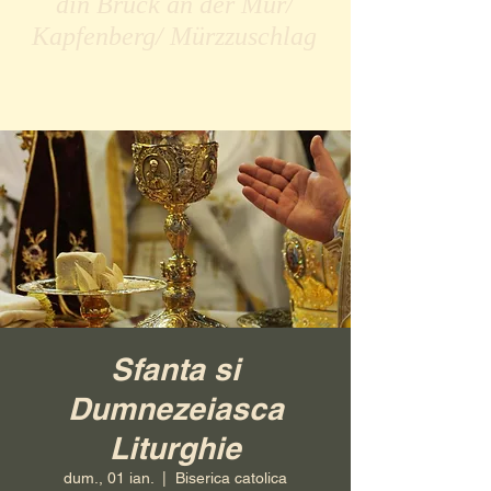
din Bruck an der Mur/
Kapfenberg/ Mürzzuschlag
Sfanta si
Dumnezeiasca
Liturghie
dum., 01 ian.
  |  
Biserica catolica