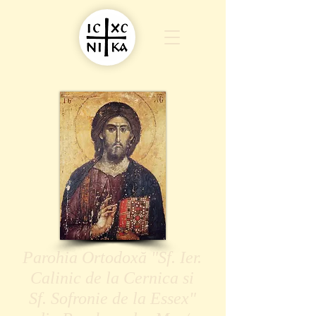
Parohia Ortodoxă "Sf. Ier.
Calinic de la Cernica si
Sf. Sofronie de la Essex"