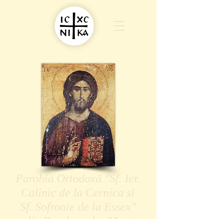
Parohia Ortodoxă "Sf. Ier.
Calinic de la Cernica si
Sf. Sofronie de la Essex"