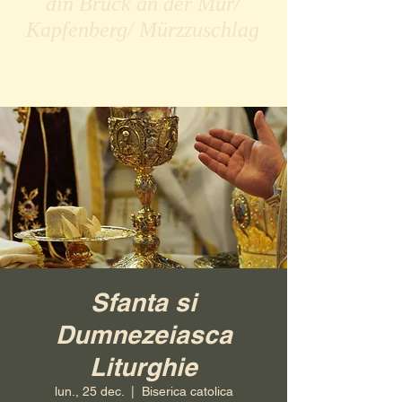
din Bruck an der Mur/
Kapfenberg/ Mürzzuschlag
Sfanta si
Dumnezeiasca
Liturghie
lun., 25 dec.
  |  
Biserica catolica