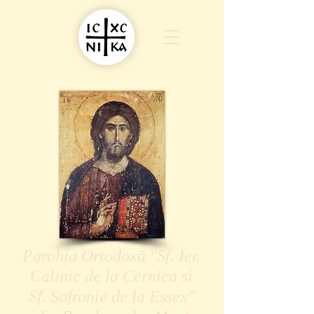
Parohia Ortodoxă "Sf. Ier.
Calinic de la Cernica si
Sf. Sofronie de la Essex"