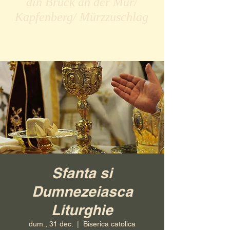
din Bruck an der Mur/
Kapfenberg/ Mürzzuschlag
Sfanta si
Dumnezeiasca
Liturghie
dum., 31 dec.
  |  
Biserica catolica