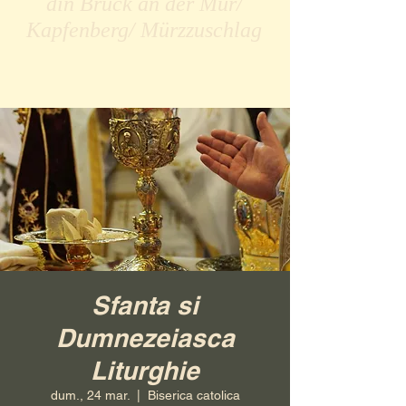
din Bruck an der Mur/
Kapfenberg/ Mürzzuschlag
Sfanta si
Dumnezeiasca
Liturghie
dum., 24 mar.
  |  
Biserica catolica