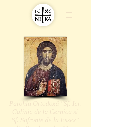
Parohia Ortodoxă "Sf. Ier.
Calinic de la Cernica si
Sf. Sofronie de la Essex"