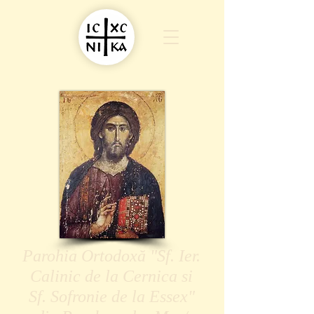
Parohia Ortodoxă "Sf. Ier.
Calinic de la Cernica si
Sf. Sofronie de la Essex"