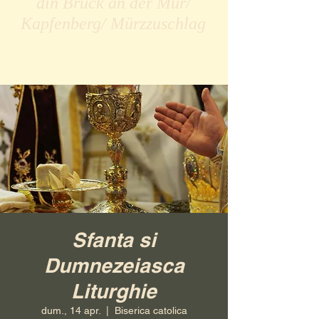
din Bruck an der Mur/
Kapfenberg/ Mürzzuschlag
Sfanta si
Dumnezeiasca
Liturghie
dum., 14 apr.
  |  
Biserica catolica