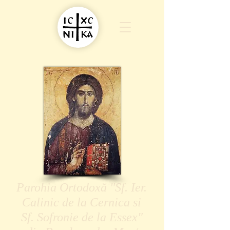
Parohia Ortodoxă "Sf. Ier.
Calinic de la Cernica si
Sf. Sofronie de la Essex"