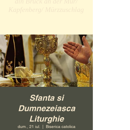
din Bruck an der Mur/
Kapfenberg/ Mürzzuschlag
Sfanta si
Dumnezeiasca
Liturghie
dum., 21 iul.
  |  
Biserica catolica