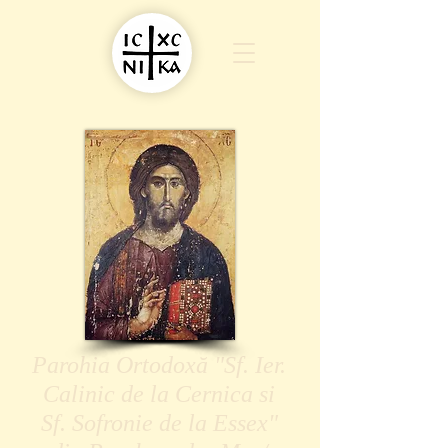
Parohia Ortodoxă "Sf. Ier.
Calinic de la Cernica si
Sf. Sofronie de la Essex"