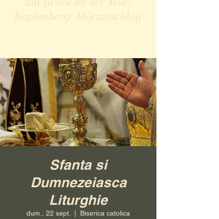
din Bruck an der Mur/
Kapfenberg/ Mürzzuschlag
Sfanta si
Dumnezeiasca
Liturghie
dum., 22 sept.
  |  
Biserica catolica