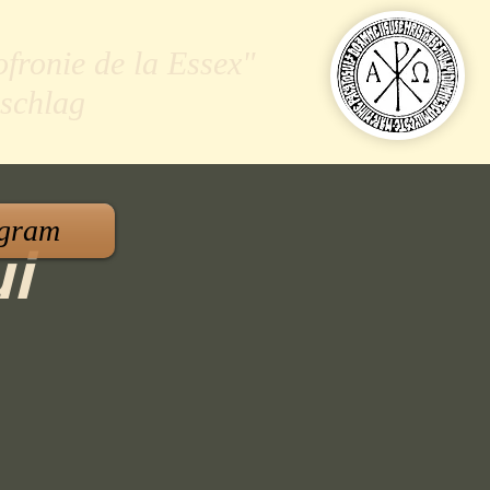
ofronie de la Essex"
schlag
gram
ui