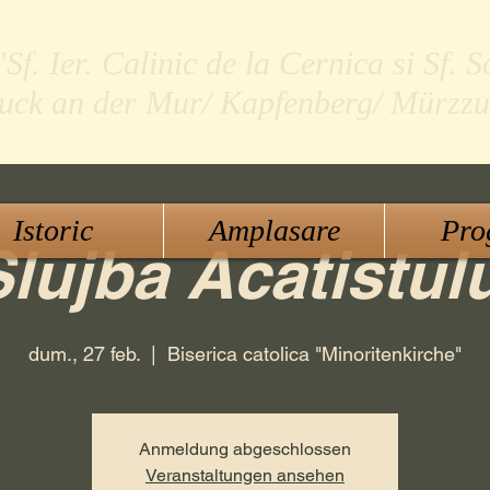
f. Ier. Calinic de la Cernica si Sf. S
ruck an der Mur/ Kapfenberg/ Mürzzu
Istoric
Amplasare
Pro
lujba Acatistul
dum., 27 feb.
  |  
Biserica catolica "Minoritenkirche"
Anmeldung abgeschlossen
Veranstaltungen ansehen