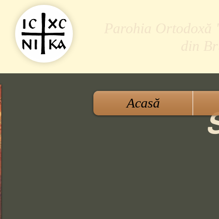
Parohia Ortodoxă "S
din B
Acasă
S