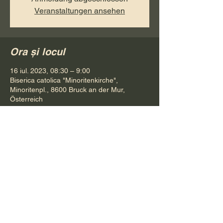
Veranstaltungen ansehen
Ora și locul
16 iul. 2023, 08:30 – 9:00
Biserica catolica "Minoritenkirche",
Minoritenpl., 8600 Bruck an der Mur,
Österreich
Distribuie evenimentul
Pr. Petru Bona
Tel.
+ 43 688 642 541 61