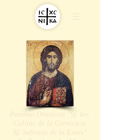
Parohia Ortodoxă "Sf. Ier.
Calinic de la Cernica si
Sf. Sofronie de la Essex"