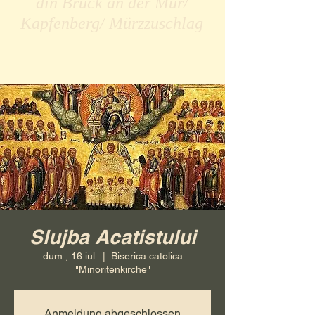
din Bruck an der Mur/
Kapfenberg/ Mürzzuschlag
Slujba Acatistului
dum., 16 iul.
  |  
Biserica catolica
"Minoritenkirche"
Anmeldung abgeschlossen