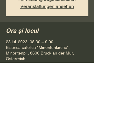
Veranstaltungen ansehen
Ora și locul
23 iul. 2023, 08:30 – 9:00
Biserica catolica "Minoritenkirche",
Minoritenpl., 8600 Bruck an der Mur,
Österreich
Distribuie evenimentul
Pr. Petru Bona
Tel.
+ 43 688 642 541 61