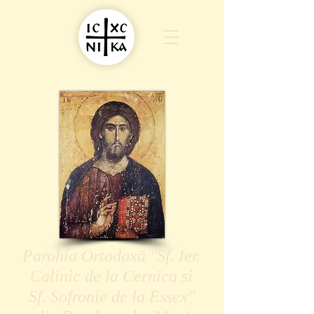
Parohia Ortodoxă "Sf. Ier.
Calinic de la Cernica si
Sf. Sofronie de la Essex"