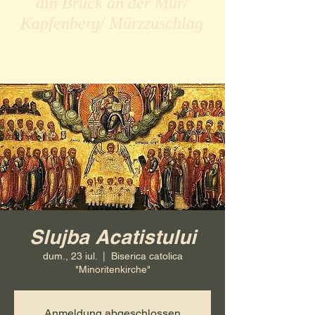
din Bruck an der Mur/
Kapfenberg/ Mürzzuschlag
Slujba Acatistului
dum., 23 iul.
  |  
Biserica catolica
"Minoritenkirche"
Anmeldung abgeschlossen