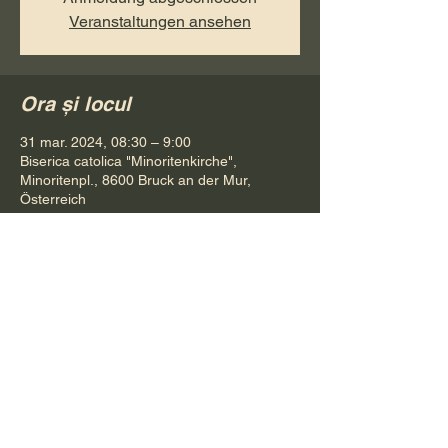
Veranstaltungen ansehen
Ora și locul
31 mar. 2024, 08:30 – 9:00
Biserica catolica "Minoritenkirche",
Minoritenpl., 8600 Bruck an der Mur,
Österreich
Distribuie evenimentul
Pr. Petru Bona
Tel.
+ 43 688 642 541 61