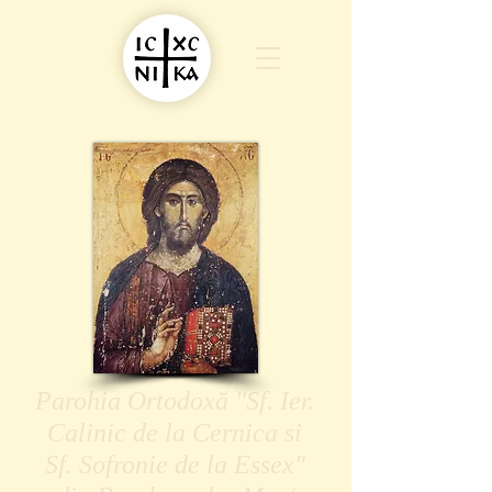
Parohia Ortodoxă "Sf. Ier.
Calinic de la Cernica si
Sf. Sofronie de la Essex"