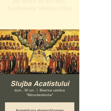
din Bruck an der Mur/
Kapfenberg/ Mürzzuschlag
Slujba Acatistului
dum., 30 iun.
  |  
Biserica catolica
"Minoritenkirche"
Anmeldung abgeschlossen