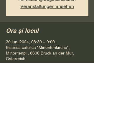
Veranstaltungen ansehen
Ora și locul
30 iun. 2024, 08:30 – 9:00
Biserica catolica "Minoritenkirche",
Minoritenpl., 8600 Bruck an der Mur,
Österreich
Distribuie evenimentul
Pr. Petru Bona
Tel.
+ 43 688 642 541 61