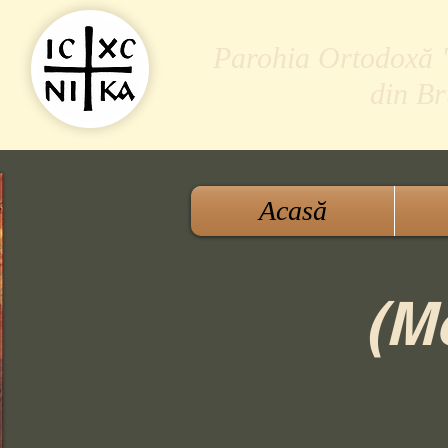
Parohia Ortodoxă "S
din B
Acasă
(M