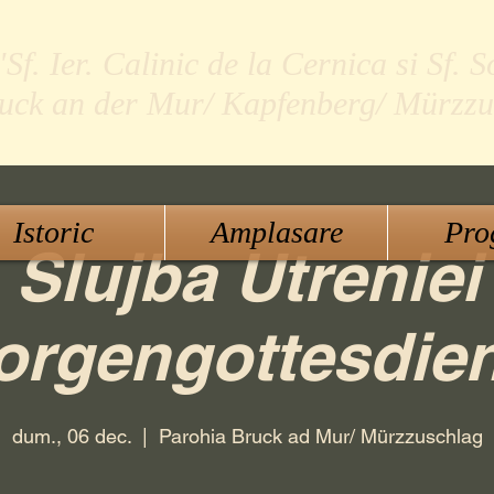
f. Ier. Calinic de la Cernica si Sf. S
ruck an der Mur/ Kapfenberg/ Mürzzu
Istoric
Amplasare
Pro
Slujba Utreniei
orgengottesdien
dum., 06 dec.
  |  
Parohia Bruck ad Mur/ Mürzzuschlag