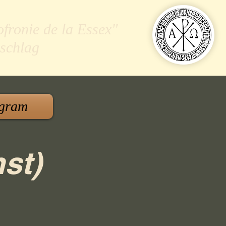
ofronie de la Essex"
schlag
gram
st)