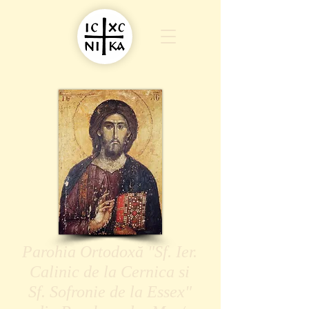
Parohia Ortodoxă "Sf. Ier.
Calinic de la Cernica si
Sf. Sofronie de la Essex"