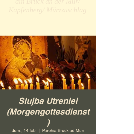
din Bruck an der Mur/
Kapfenberg/ Mürzzuschlag
Slujba Utreniei
(Morgengottesdienst
)
dum., 14 feb.
  |  
Parohia Bruck ad Mur/