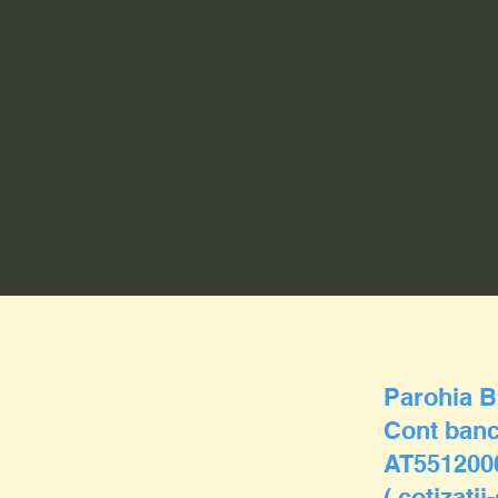
Parohia B
Cont banc
AT551200
( cotizaţii