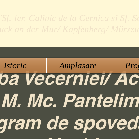
f. Ier. Calinic de la Cernica si Sf. S
ruck an der Mur/ Kapfenberg/ Mürzzu
Istoric
Amplasare
Pro
jba Vecerniei/ Ac
 M. Mc. Panteli
gram de spoved