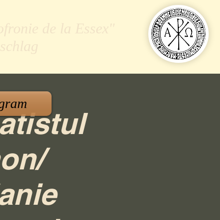
ofronie de la Essex"
schlag
gram
atistul
mon/
anie