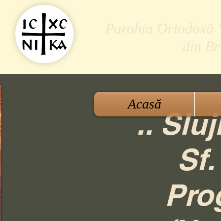
Parohia Ortodoxă "S
din B
Acasă
.. Slu
Sf.
Pro