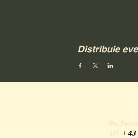
Distribuie ev
Pr. Petr
Tel.
+ 43