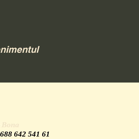
enimentul
u Bona
 688 642 541 61