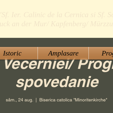
f. Ier. Calinic de la Cernica si Sf. S
ruck an der Mur/ Kapfenberg/ Mürzzu
Istoric
Amplasare
Pro
 Vecerniei/ Pro
spovedanie
sâm., 24 aug.
  |  
Biserica catolica "Minoritenkirche"