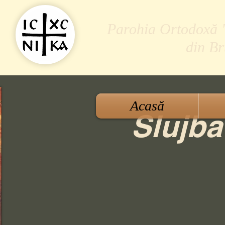
Parohia Ortodoxă "S
din B
Acasă
Slujba