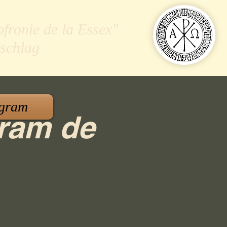
ofronie de la Essex"
schlag
gram
gram de