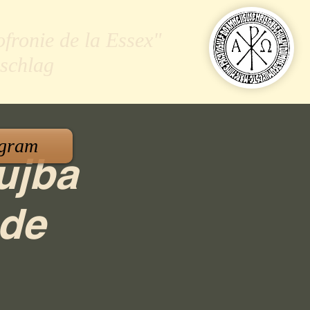
ofronie de la Essex"
schlag
gram
ujba
 de