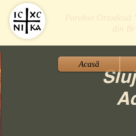
Parohia Ortodoxă "S
din B
Acasă
Sluj
Ac