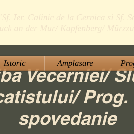
f. Ier. Calinic de la Cernica si Sf. S
ruck an der Mur/ Kapfenberg/ Mürzzu
Istoric
Amplasare
Pro
ba Vecerniei/ Sl
atistului/ Prog.
spovedanie