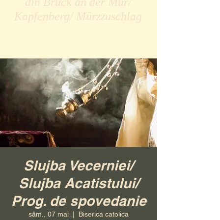
din Bruck an der Mur/
Kapfenberg/ Mürzzuschlag
Slujba Vecerniei/
Slujba Acatistului/
Prog. de spovedanie
sâm., 07 mai
  |  
Biserica catolica