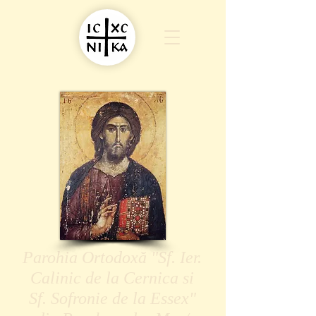
Parohia Ortodoxă "Sf. Ier.
Calinic de la Cernica si
Sf. Sofronie de la Essex"