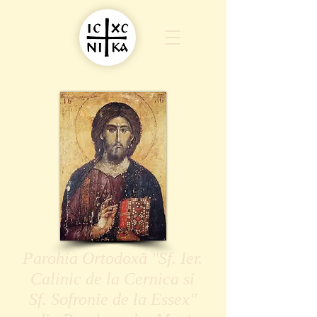
Parohia Ortodoxă "Sf. Ier.
Calinic de la Cernica si
Sf. Sofronie de la Essex"