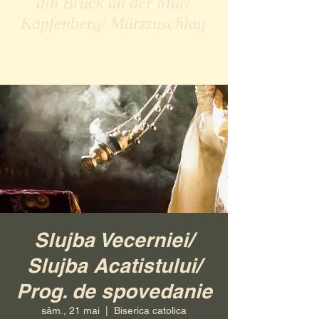
din Bruck an der Mur/
Kapfenberg/ Mürzzuschlag
Slujba Vecerniei/
Slujba Acatistului/
Prog. de spovedanie
sâm., 21 mai
  |  
Biserica catolica