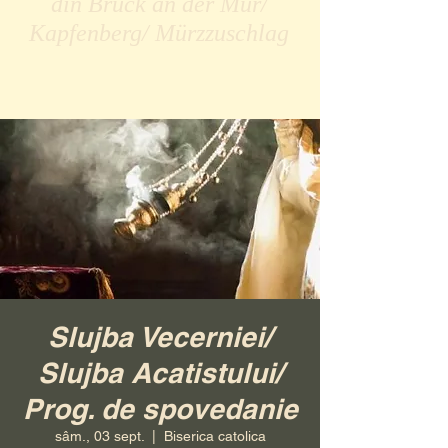
din Bruck an der Mur/
Kapfenberg/ Mürzzuschlag
Slujba Vecerniei/
Slujba Acatistului/
Prog. de spovedanie
sâm., 03 sept.
  |  
Biserica catolica