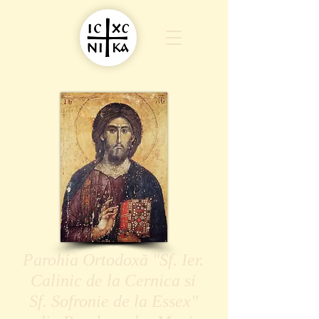
Parohia Ortodoxă "Sf. Ier.
Calinic de la Cernica si
Sf. Sofronie de la Essex"