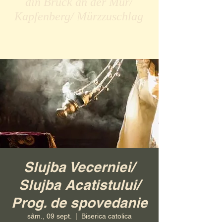
din Bruck an der Mur/
Kapfenberg/ Mürzzuschlag
Slujba Vecerniei/
Slujba Acatistului/
Prog. de spovedanie
sâm., 09 sept.
  |  
Biserica catolica