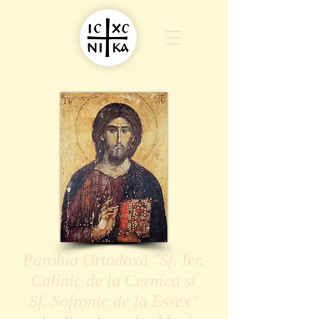
Parohia Ortodoxă "Sf. Ier.
Calinic de la Cernica si
Sf. Sofronie de la Essex"