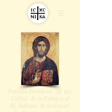
Parohia Ortodoxă "Sf. Ier.
Calinic de la Cernica si
Sf. Sofronie de la Essex"