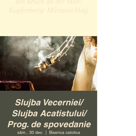
din Bruck an der Mur/
Kapfenberg/ Mürzzuschlag
Slujba Vecerniei/
Slujba Acatistului/
Prog. de spovedanie
sâm., 30 dec.
  |  
Biserica catolica