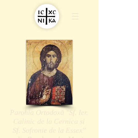
Parohia Ortodoxă "Sf. Ier.
Calinic de la Cernica si
Sf. Sofronie de la Essex"