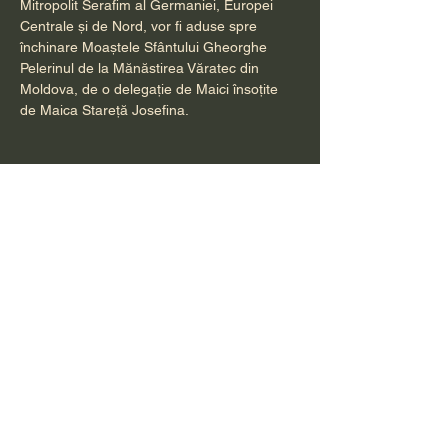
Mitropolit Serafim al Germaniei, Europei 
Centrale și de Nord, vor fi aduse spre 
închinare Moaștele Sfântului Gheorghe 
Pelerinul de la Mănăstirea Văratec din 
Moldova, de o delegație de Maici însoțite 
de Maica Stareță Josefina.
                          Vă așteptăm cu drag să ne 
rugăm împreună.
                Pr. Petru Bona
Afișează mai mult
Distribuie evenimentul