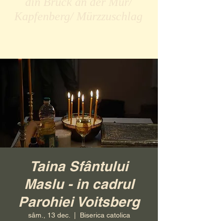
din Bruck an der Mur/
Kapfenberg/ Mürzzuschlag
Taina Sfântului
Maslu - in cadrul
Parohiei Voitsberg
sâm., 13 dec.
  |  
Biserica catolica