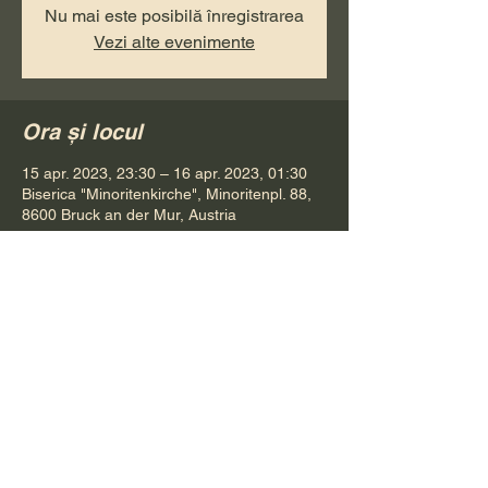
Nu mai este posibilă înregistrarea
Vezi alte evenimente
Ora și locul
15 apr. 2023, 23:30 – 16 apr. 2023, 01:30
Biserica "Minoritenkirche", Minoritenpl. 88,
8600 Bruck an der Mur, Austria
Distribuie evenimentul
Pr. Petru Bona
Tel.
+ 43 688 642 541 61