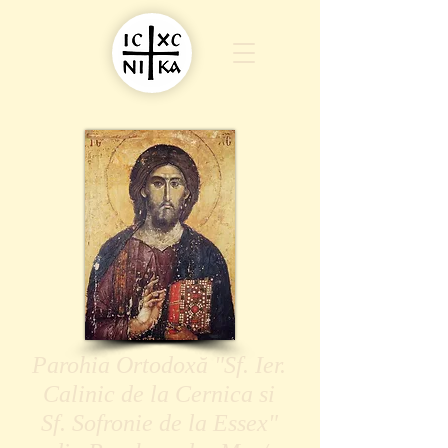
Parohia Ortodoxă "Sf. Ier.
Calinic de la Cernica si
Sf. Sofronie de la Essex"