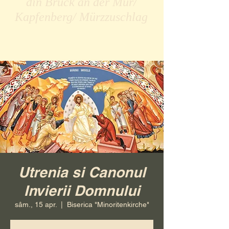
din Bruck an der Mur/
Kapfenberg/ Mürzzuschlag
Utrenia si Canonul
Invierii Domnului
sâm., 15 apr.
  |  
Biserica "Minoritenkirche"