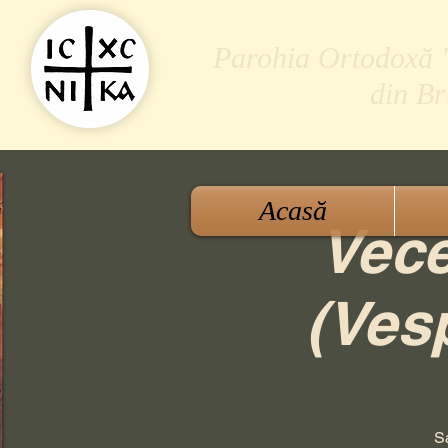
Parohia Ortodoxă "S
din B
Acasă
Vece
(Ves
Sa