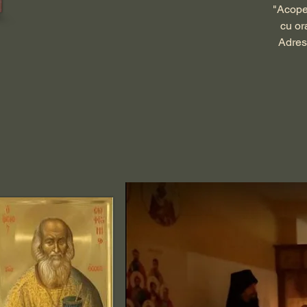
"Acope
cu or
Adres