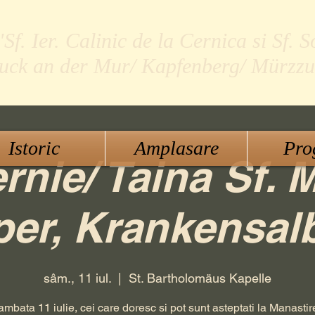
f. Ier. Calinic de la Cernica si Sf. S
ruck an der Mur/ Kapfenberg/ Mürzzu
Istoric
Amplasare
Pro
rnie/ Taina Sf. 
per, Krankensal
sâm., 11 iul.
  |  
St. Bartholomäus Kapelle
mbata 11 iulie, cei care doresc si pot sunt asteptati la Manasti