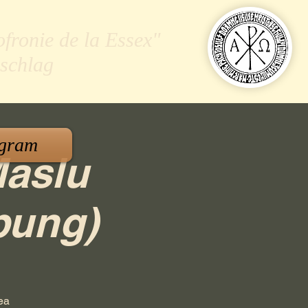
ofronie de la Essex"
schlag
gram
Maslu
bung)
rea