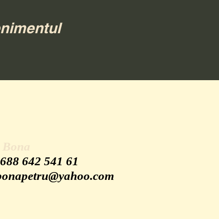
enimentul
u Bona
 688 642 541 61
bonapetru@yahoo.com