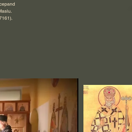
ncepand
Maslu.
7161).